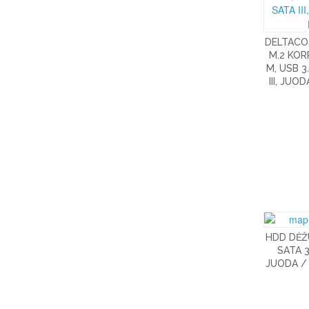
DELTACO 
M.2 KOR
M, USB 3
III, JU
HDD DĖŽ
SATA 3
JUODA /