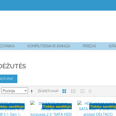
TECHNIKA
KOMPIUTERIAI IR ĮRANGA
PRIEDAI
IŠP
DĖŽUTĖS
OTI PDF
ŽIŪRĖTI KAIP
ekėjo sandėlyje
Tiekėjo sandėlyje
Tiekėjo sandėly