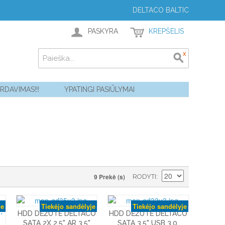
DELTACO BALTIC
PASKYRA
KREPŠELIS
ARDAVIMAS!!!
YPATINGI PASIŪLYMAI
9 Prekė (s)
RODYTI
je
Tiekėjo sandėlyje
Tiekėjo sandėlyje
HDD DĖŽUTĖ DELTACO
HDD DĖŽUTĖ DELTACO
SATA 2X 2.5" AR 3.5"
SATA 3.5" USB 3.0,