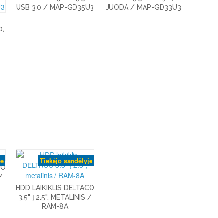
USB 3.0 / MAP-GD35U3
JUODA / MAP-GD33U3
0,
je
Tiekėjo sandėlyje
CO
/
HDD LAIKIKLIS DELTACO
3.5" Į 2.5", METALINIS /
RAM-8A