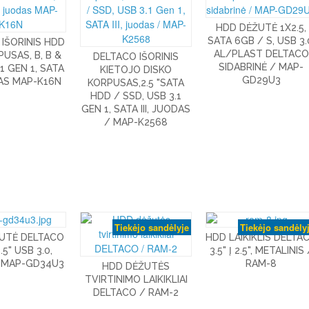
HDD DĖŽUTĖ 1X2.5,
SATA 6GB / S, USB 3.
IŠORINIS HDD
AL/PLAST DELTACO
PUSAS, B, B &
DELTACO IŠORINIS
SIDABRINĖ / MAP-
.1 GEN 1, SATA
KIETOJO DISKO
GD29U3
ODAS MAP-K16N
KORPUSAS,2.5 "SATA
HDD / SSD, USB 3.1
GEN 1, SATA III, JUODAS
/ MAP-K2568
Tiekėjo sandėlyje
Tiekėjo sandėly
UTĖ DELTACO
HDD LAIKIKLIS DELTA
.5" USB 3.0,
3.5" Į 2.5", METALINIS 
 MAP-GD34U3
RAM-8
HDD DĖŽUTĖS
TVIRTINIMO LAIKIKLIAI
DELTACO / RAM-2