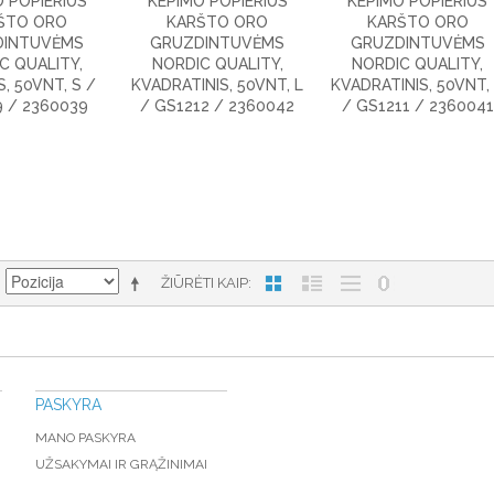
 POPIERIUS
KEPIMO POPIERIUS
KEPIMO POPIERIUS
ŠTO ORO
KARŠTO ORO
KARŠTO ORO
DINTUVĖMS
GRUZDINTUVĖMS
GRUZDINTUVĖMS
C QUALITY,
NORDIC QUALITY,
NORDIC QUALITY,
, 50VNT, S /
KVADRATINIS, 50VNT, L
KVADRATINIS, 50VNT,
 / 2360039
/ GS1212 / 2360042
/ GS1211 / 2360041
ŽIŪRĖTI KAIP
PASKYRA
MANO PASKYRA
UŽSAKYMAI IR GRĄŽINIMAI