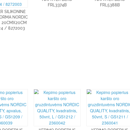
FRL3374B
FRL5388B
ER SILIKONINĖ
FORMA NORDIC
, 20CMX20CM
4 / 8272003