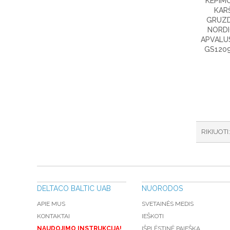
KEPIMO
KAR
GRUZ
NORDI
APVALUS
GS1209
RIKIUOTI
DELTACO BALTIC UAB
NUORODOS
APIE MUS
SVETAINĖS MEDIS
KONTAKTAI
IEŠKOTI
NAUDOJIMO INSTRUKCIJA!
IŠPLĖSTINĖ PAIEŠKA