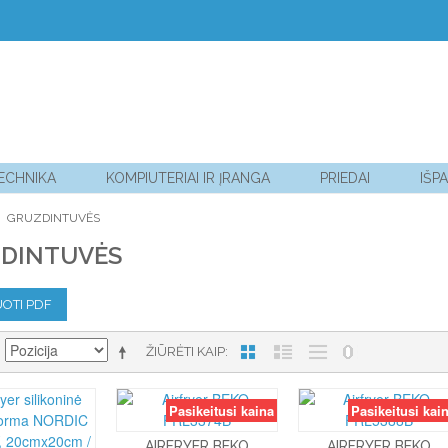
TECHNIKA
KOMPIUTERIAI IR ĮRANGA
PRIEDAI
IŠP
GRUZDINTUVĖS
DINTUVĖS
OTI PDF
ŽIŪRĖTI KAIP
Pasikeitusi kaina
Pasikeitusi kai
AIRFRYER BEKO
AIRFRYER BEKO