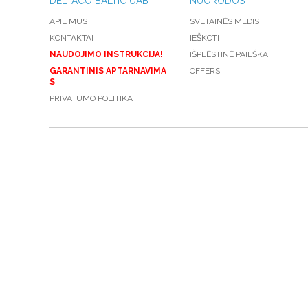
DELTACO BALTIC UAB
NUORODOS
APIE MUS
SVETAINĖS MEDIS
KONTAKTAI
IEŠKOTI
NAUDOJIMO INSTRUKCIJA!
IŠPLĖSTINĖ PAIEŠKA
GARANTINIS APTARNAVIMA
OFFERS
S
PRIVATUMO POLITIKA