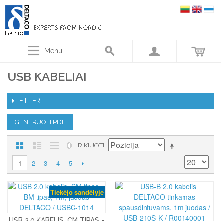
Menu
USB KABELIAI
FILTER
GENERUOTI PDF
RIKIUOTI
2
3
4
5
1
Tiekėjo sandėlyje
USB 2.0 KABELIS, CM TIPAS -