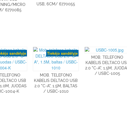
USB, 6CM/ 6770055
TNING/MICRO
M/ 6770085
ekėjo sandėlyje
Tiekėjo sandėlyje
MOB. TELEFONO
KABELIS DELTACO US
2.0 "C-A", 1.5M, JUOD
/ USBC-1005
 TELEFONO
MOB. TELEFONO
 DELTACO USB
KABELIS DELTACO USB
, 1.0M, JUODAS
2.0 "C-A", 1.5M, BALTAS
BC-1004-K
/ USBC-1010