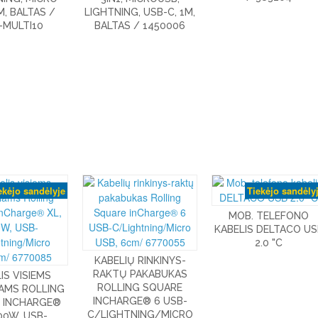
M, BALTAS /
LIGHTNING, USB-C, 1M,
-MULTI10
BALTAS / 1450006
ekėjo sandėlyje
Tiekėjo sandėly
MOB. TELEFONO
KABELIS DELTACO US
2.0 "C
KABELIŲ RINKINYS-
RAKTŲ PAKABUKAS
IS VISIEMS
ROLLING SQUARE
IAMS ROLLING
INCHARGE® 6 USB-
 INCHARGE®
C/LIGHTNING/MICRO
100W, USB-