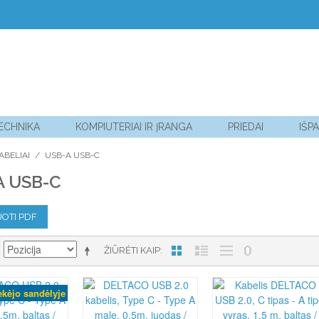
TECHNIKA
KOMPIUTERIAI IR ĮRANGA
PRIEDAI
IŠP
ABELIAI
/
USB-A USB-C
A USB-C
OTI PDF
ŽIŪRĖTI KAIP
ekėjo sandėlyje