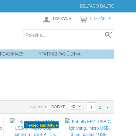
DELTACO BALTIC
PASKYRA
KREPŠELIS
ARDAVIMAS!!!
YPATINGI PASIŪLYMAI
2
1-20 of 31
1
RODYTI
Tiekėjo sandėlyje