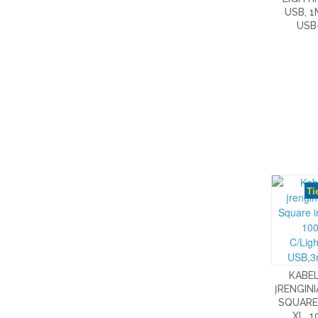
USB, 1
USB
Ti
KABEL
ĮRENGIN
SQUARE
XL, 