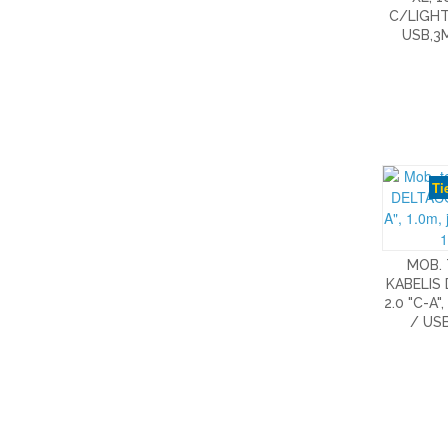
C/LIGH
USB,3
Ti
MOB.
KABELIS
2.0 "C-A"
/ US