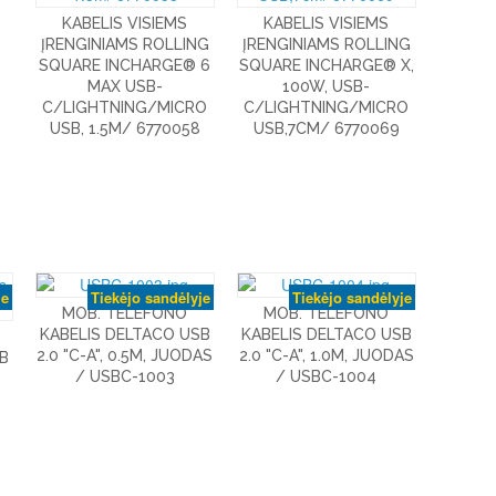
KABELIS VISIEMS
KABELIS VISIEMS
ĮRENGINIAMS ROLLING
ĮRENGINIAMS ROLLING
SQUARE INCHARGE® 6
SQUARE INCHARGE® X,
MAX USB-
100W, USB-
C/LIGHTNING/MICRO
C/LIGHTNING/MICRO
USB, 1.5M/ 6770058
USB,7CM/ 6770069
je
Tiekėjo sandėlyje
Tiekėjo sandėlyje
MOB. TELEFONO
MOB. TELEFONO
KABELIS DELTACO USB
KABELIS DELTACO USB
2.0 "C-A", 0.5M, JUODAS
2.0 "C-A", 1.0M, JUODAS
B
/ USBC-1003
/ USBC-1004