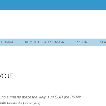
TECHNIKA
KOMPIUTERIAI IR ĮRANGA
PRIEDAI
IŠP
VOJE:
kurio suma ne mažesnė, kaip 100 EUR (be PVM);
te pasirinkti pristatymą: