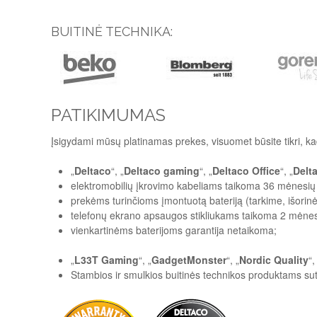
BUITINĖ TECHNIKA:
PATIKIMUMAS
Įsigydami mūsų platinamas prekes, visuomet būsite tikri, ka
„
Deltaco
“, „
Deltaco gaming
“, „
Deltaco Office
“, „
Delt
elektromobilių įkrovimo kabeliams taikoma 36 mėnesių 
prekėms turinčioms įmontuotą bateriją (tarkime, išorinės
telefonų ekrano apsaugos stikliukams taikoma 2 mėnesi
vienkartinėms baterijoms garantija netaikoma;
„
L33T Gaming
“, „
GadgetMonster
“, „
Nordic Quality
“,
Stambios ir smulkios buitinės technikos produktams sut