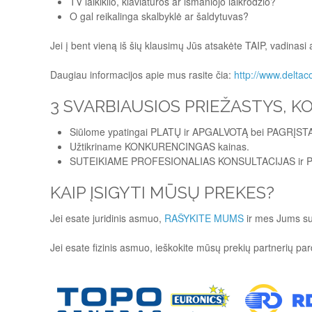
TV laikiklio, klaviatūros ar išmaniojo laikrodžio?
O gal reikalinga skalbyklė ar šaldytuvas?
Jei į bent vieną iš šių klausimų Jūs atsakėte TAIP, vadinasi
Daugiau informacijos apie mus rasite čia:
http://www.deltac
3 SVARBIAUSIOS PRIEŽASTYS, K
Siūlome ypatingai PLATŲ ir APGALVOTĄ bei PAGRĮSTĄ
Užtikriname KONKURENCINGAS kainas.
SUTEIKIAME PROFESIONALIAS KONSULTACIJAS ir PRI
KAIP ĮSIGYTI MŪSŲ PREKES?
Jei esate juridinis asmuo,
RAŠYKITE MUMS
ir mes Jums sut
Jei esate fizinis asmuo, ieškokite mūsų prekių partnerių pa