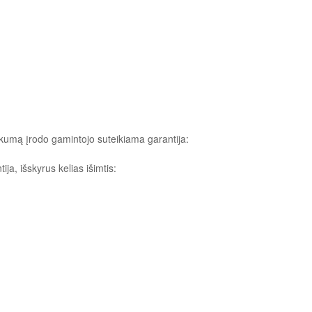
škumą įrodo gamintojo suteikiama garantija:
a, išskyrus kelias išimtis: