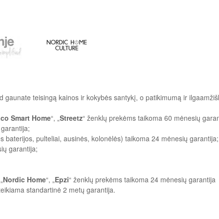
d gaunate teisingą kainos ir kokybės santykį, o patikimumą ir ilgaamži
aco Smart Home
“, „
Streetz
“ ženklų prekėms taikoma 60 mėnesių garantij
garantija;
 baterijos, pulteliai, ausinės, kolonėlės) taikoma 24 mėnesių garantija;
ų garantija;
 „
Nordic Home
“, „
Epzi
“ ženklų prekėms taikoma 24 mėnesių garantija
eikiama standartinė 2 metų garantija.