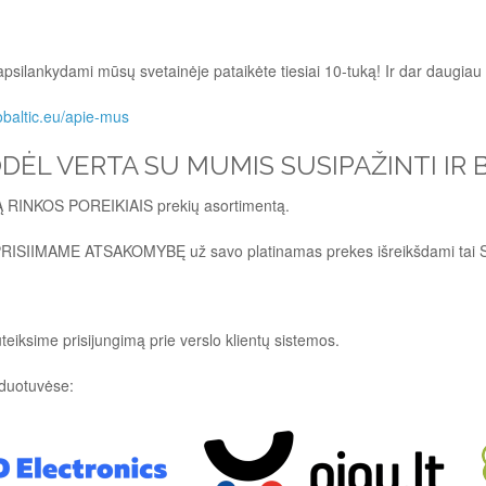
 apsilankydami mūsų svetainėje pataikėte tiesiai 10-tuką! Ir dar daugiau 
obaltic.eu/apie-mus
ODĖL VERTA SU MUMIS SUSIPAŽINTI IR
 RINKOS POREIKIAIS prekių asortimentą.
SIIMAME ATSAKOMYBĘ už savo platinamas prekes išreikšdami ta
eiksime prisijungimą prie verslo klientų sistemos.
rduotuvėse: