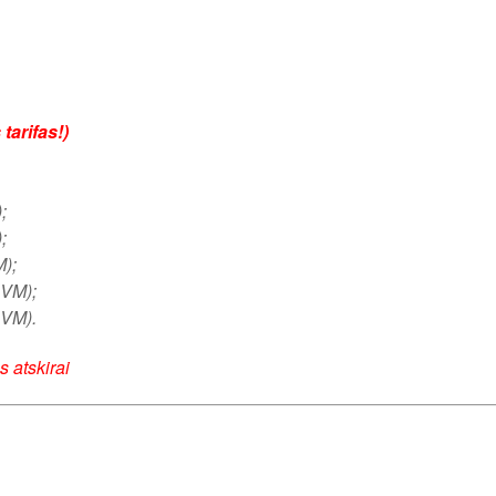
tarifas!)
;
;
M);
PVM);
PVM).
 atskirai