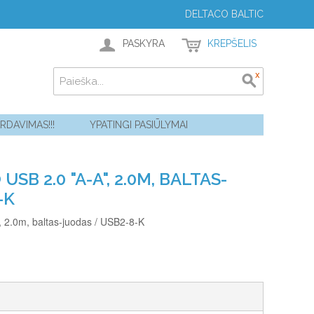
DELTACO BALTIC
PASKYRA
KREPŠELIS
ARDAVIMAS!!!
YPATINGI PASIŪLYMAI
SB 2.0 "A-A", 2.0M, BALTAS-
-K
 2.0m, baltas-juodas / USB2-8-K