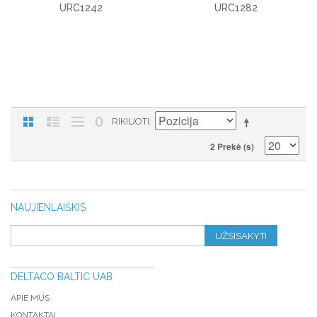
URC1242
URC1282
RIKIUOTI
2 Prekė (s)
NAUJIENLAIŠKIS
UŽSISAKYTI
DELTACO BALTIC UAB
APIE MUS
KONTAKTAI