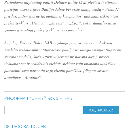
Perimdama tarptautinę patirtį Deltaco Baltic UAB plečiasi ir stiprina
pozicijas visose trijose Baltijos šalyse bei vysto naują veiklą – tiekia IT
priedus, pažymėtus ne tik motininės kompanijos valdomais išskirtiniais
prekių ženklais „Deltaco“, „Streetz“ ir „Epzi“, bet ir daugelio gerai
žinomų gamintojų prekių ženklų iš viso pasaulio.
Šiandien Deltaco Baltic UAB reziduoja naujose, visus šiuolaikinių
sandėlių reikalavimus atitinkačiose patalpose, įdiegtas naujas transporto
sistemos modelis, kuris užtikrina geresnį pristatymo dažnį, prekės
tiekiamos net ir nedideliais kiekiais siekiant kaip įmanoma lanksčiau
patenkinti savo partnerių ir jų klientų poreikius. Įdiegtas kredito
draudimas „Atradius“.
ИНФОРМАЦИОННЫЙ БЮЛЛЕТЕНЬ
ПОДПИСАТЬСЯ
DELTACO BALTIC UAB