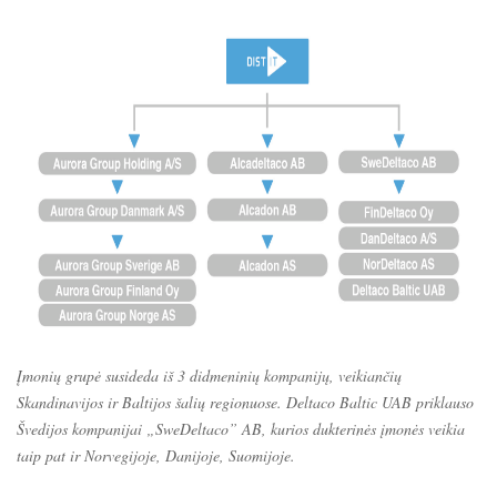
Įmonių grupė susideda iš 3 didmeninių kompanijų, veikiančių
Skandinavijos ir Baltijos šalių regionuose. Deltaco Baltic UAB priklauso
Švedijos kompanijai „SweDeltaco” AB, kurios dukterinės įmonės veikia
taip pat ir Norvegijoje, Danijoje, Suomijoje.