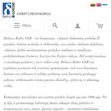
Menu
Deltaco Baltic UAB – tai kompanija, vykdanti didmeninę prekybą IT
priedais, buitine technika ir elektronika, savo prekes tiekianti dideliems,
vidutinio dydžio mažmeniniams prekybos tinklams ir smulkiems
prekybininkams Lietuvos, Latvijos bei Estijos rinkose. Dėl profesionalaus
ir atsakingo požiūrio į savo veiklos sritį, Deltaco Baltic UAB yra
patikimas partneris tiek įvairiems gamintojams, tiek savo klientams,
kuriems yra siūlomas ir solidus pridėtinę vertę kuriančių paslaugų
paketas, užtikrinantis visoms pusėms sklandžią, efektyvią ir sėkmingą
veiklą.
Kompanijos specialistai savo patirtį pradėjo kaupti jau nuo 1996-ųjų. Per
šį ilgą ir permainingą laikotarpį įmonė sukaupė daug patirties ir
kompetencijos savo srityje. Įmonės stiprybė – nuolatinis tobulėjimas,