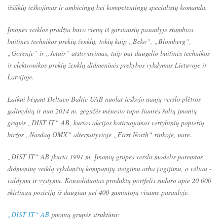
iššūkių ieškojimas ir ambicingų bei kompetentingų specialistų komanda.
Įmonės veiklos pradžia buvo vienų iš garsiausių pasaulyje stambios
buitinės technikos prekių ženklų, tokių kaip „Beko“, „Blomberg“,
„Gorenje“ ir „Jetair“ atstovavimas, taip pat daugelio buitinės technikos
ir elektronikos prekių ženklų didmeninės prekybos vykdymas Lietuvoje ir
Latvijoje.
Laikui bėgant Deltaco Baltic UAB nuolat ieškojo naujų verslo plėtros
galimybių ir nuo 2014 m. gegužės mėnesio tapo šiaurės šalių įmonių
grupės „DIST IT“ AB, kurios akcijos kotiruojamos vertybinių popierių
biržos „Nasdaq OMX“ alternatyvioje „First North“ rinkoje, nare.
„DIST IT“ AB įkurta 1991 m. Įmonių grupės verslo modelis paremtas
didmeninę veiklą vykdančių kompanijų steigimu arba įsigijimu, o vėliau -
valdymu ir vystymu. Konsoliduotas produktų portfelis sudaro apie 20 000
skirtingų pozicijų iš daugiau nei 400 gamintojų visame pasaulyje.
„DIST IT“ AB
įmonių grupės struktūra: