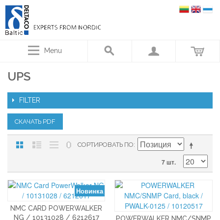
Menu
UPS
FILTER
СКАЧАТЬ PDF
СОРТИРОВАТЬ ПО
7 шт.
Новинка
NMC CARD POWERWALKER
NG / 10131028 / 6212617
POWERWALKER NMC/SNMP