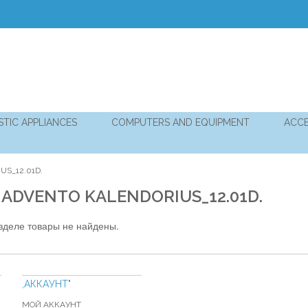
TIC APPLIANCES
COMPUTERS AND EQUIPMENT
ACCE
US_12.01D.
 ADVENTO KALENDORIUS_12.01D.
зделе товары не найдены.
,АККАУНТ"
МОЙ АККАУНТ