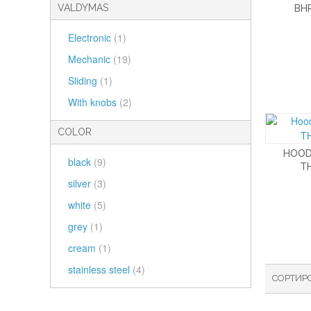
VALDYMAS
BH
Electronic
(1)
Mechanic
(19)
Sliding
(1)
With knobs
(2)
COLOR
HOOD
black
(9)
T
silver
(3)
white
(5)
grey
(1)
cream
(1)
stainless steel
(4)
СОРТИР