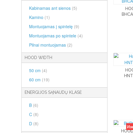
Kabinamas ant sienos
(5)
HO
BHCA
Kamino
(1)
Montuojamas į spintelę
(9)
Montuojamas po spintele
(4)
Pilnai montuojamas
(2)
HOOD WIDTH
50 cm
(4)
HO
HNT
60 cm
(19)
ENERGIJOS SĄNAUDŲ KLASĖ
B
(6)
C
(8)
D
(8)
Из
HOOD